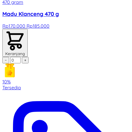
470 gram
Madu Klanceng 470 g
Rp170.000
Rp185.000
Keranjang
−
+
10%
Tersedia